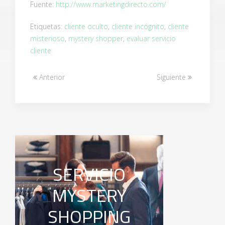
Fuente:
http://www.marketingdirecto.com/
Etiquetas:
cliente oculto
,
cliente incógnito
,
cliente
misterioso
,
mystery shopper
,
evaluar servicio
cliente
Anterior
Siguiente
SERVICIO
MYSTERY
SHOPPING