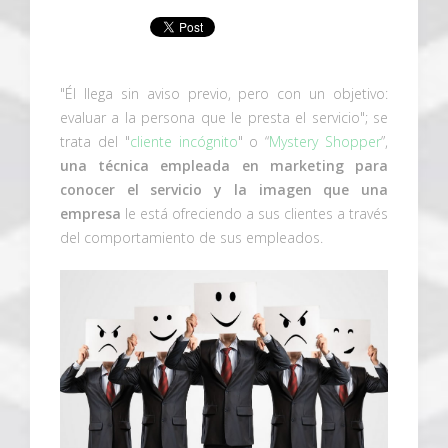
"Él llega sin aviso previo, pero con un objetivo:
evaluar a la persona que le presta el servicio"; se
trata del "
cliente incógnito
" o “
Mystery Shopper
”,
una técnica empleada en marketing para
conocer el servicio y la imagen que una
empresa
le está ofreciendo a sus clientes a través
del comportamiento de sus empleados.